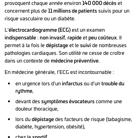
provoquent chaque année environ
140 000 décès
et
concernent plus de
11 millions de patients
suivis pour un
risque vasculaire ou un diabète.
L’
électrocardiogramme (ECG)
est un examen
indispensable
:
non invasif
,
rapide
et
peu coûteux
. Il
permet à la fois le
dépistage
et le
suivi
de nombreuses
pathologies cardiaques. Son utilité ne cesse de croître
dans un contexte de
médecine préventive
.
En médecine générale, l’ECG est incontournable :
en urgence lors d’un
infarctus
ou d’un
trouble du
rythme
,
devant des
symptômes évocateurs
comme une
douleur thoracique,
lors du
dépistage
des facteurs de risque (tabagisme,
diabète, hypertension, obésité),
chez le
sportif
,