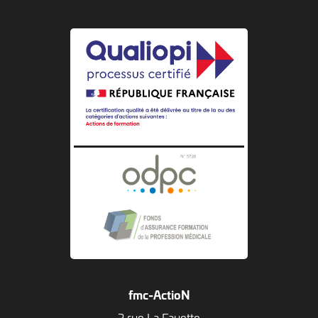
fmc-ActioN
3 rue La Fayette