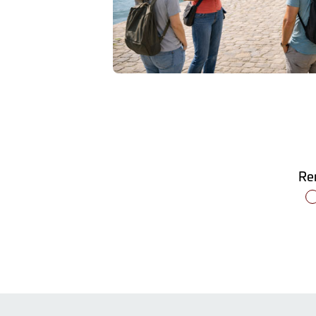
nvivial pour
repas
Ren