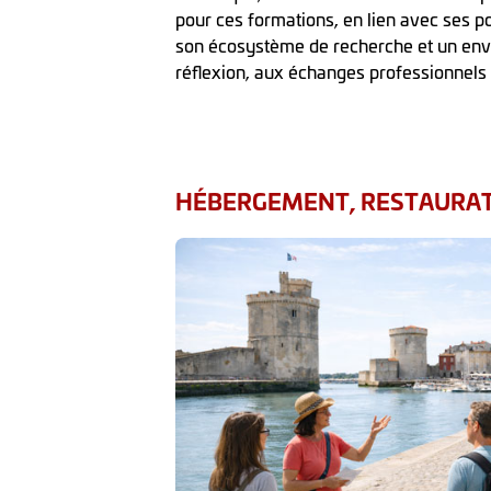
pour ces formations, en lien avec ses po
son écosystème de recherche et un env
réflexion, aux échanges professionnels e
HÉBERGEMENT, RESTAURATI
le
ditionnel de La
ur les
écouvrir des
s et des saveurs
ance