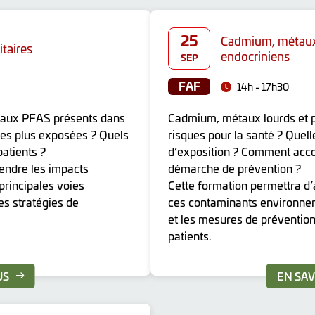
25
Cadmium, métaux 
itaires
endocriniens
SEP
FAF
14h - 17h30
és aux PFAS présents dans
Cadmium, métaux lourds et p
 les plus exposées ? Quels
risques pour la santé ? Quell
patients ?
d’exposition ? Comment acc
endre les impacts
démarche de prévention ?
 principales voies
Cette formation permettra d’
des stratégies de
ces contaminants environneme
et les mesures de prévention 
patients.
US
EN SAV