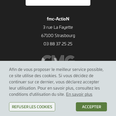
fmc-ActioN
3 rue La Fayette
67100 Strasbourg
03 88 37 25 25
Afin de vous proposer le meilleur service possible,
ce site utilise des cookies. Si vous décidez de
continuer sur ce dernier, vous déclarez accepter
leur utilisation. Pour en savoir plus, consultez les
conditions d'utilisation du site.
En savoir plus
Mentions légales
|
Conditions d'utilisation
REFUSER LES COOKIES
ACCEPTER
© fmc-ActioN 2026