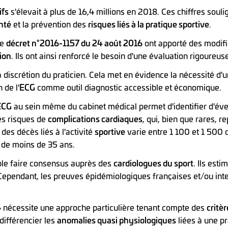
ifs
s'élevait à plus de 16,4 millions en 2018. Ces chiffres soul
nté
et la prévention des
risques liés à la pratique sportive
.
le
décret n°2016-1157 du 24 août 2016
ont apporté des modific
tion
. Ils ont ainsi renforcé le besoin d'une évaluation rigoureus
a discrétion du praticien. Cela met en évidence la nécessité d
 de l'
ECG
comme outil diagnostic accessible et économique.
ECG
au sein même du cabinet médical permet d'identifier d'éven
les risques de
complications cardiaques
, qui, bien que rares, 
n des décès liés à l'activité
sportive
varie entre 1 100 et 1 500 
s de moins de 35 ans.
e faire consensus auprès des
cardiologues du sport
. Ils est
 Cependant, les preuves épidémiologiques françaises et/ou inte
 nécessite une approche particulière tenant compte des
critèr
différencier les
anomalies quasi physiologiques
liées à une pr