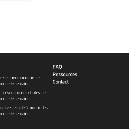
FAQ
Ressources
re le pneumocoque : les
Contact
uer cette semaine
 prévention des chutes : les
uer cette semaine
eptives et aide à mourir : les
uer cette semaine