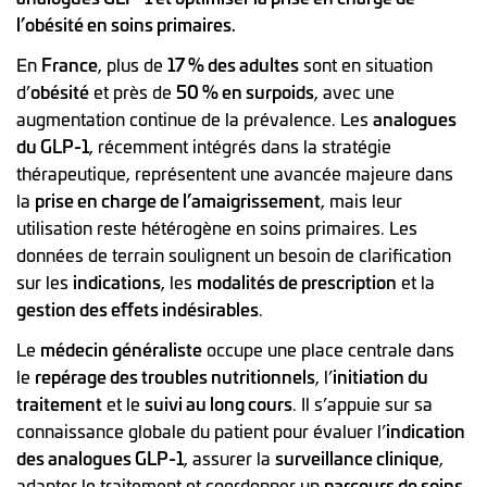
l’obésité en soins primaires.
En
France
, plus de
17 % des adultes
sont en situation
d’
obésité
et près de
50 % en surpoids
, avec une
augmentation continue de la prévalence. Les
analogues
du GLP-1
, récemment intégrés dans la stratégie
thérapeutique, représentent une avancée majeure dans
la
prise en charge de l’amaigrissement
, mais leur
utilisation reste hétérogène en soins primaires. Les
données de terrain soulignent un besoin de clarification
sur les
indications
, les
modalités de prescription
et la
gestion des effets indésirables
.
Le
médecin généraliste
occupe une place centrale dans
le
repérage des troubles nutritionnels
, l’
initiation du
traitement
et le
suivi au long cours
. Il s’appuie sur sa
connaissance globale du patient pour évaluer l’
indication
des analogues GLP-1
, assurer la
surveillance clinique
,
adapter le traitement et coordonner un
parcours de soins