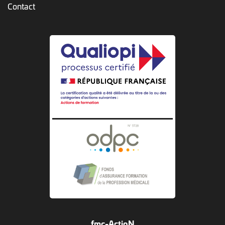
Contact
fmc-ActioN