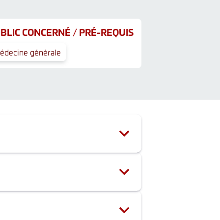
BLIC CONCERNÉ / PRÉ-REQUIS
édecine générale
des connaissances et celles avec de
 pré- post tests, etc.
 par téléphone au 03.88.37.25.25 ou