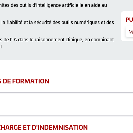
mites des outils d’intelligence artificielle en aide au
PU
 la fiabilité et la sécurité des outils numériques et des
M
ts de l’IA dans le raisonnement clinique, en combinant
l
S DE FORMATION
on présentielle
ion continue sont évaluées par un questionnaire d’évaluation 
ratiques tels que des grilles d’audit, des registres de pratiques,
ssances (3h)
CHARGE ET D'INDEMNISATION
si besoin. Pour être mis en relation, veuillez nous le signaler