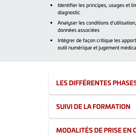
Identifier les principes, usages et li
diagnostic
Analyser les conditions d’utilisation,
données associées
Intégrer de façon critique les appor
outil numérique et jugement médica
LES DIFFÉRENTES PHASE
Durée totale de la formation : 3h
SUIVI DE LA FORMATION
Phase 1 - 3h FC -
N
Les actions comportant de la format
l’EPP par des outils d’évaluation de p
Classe virtuelle d’apport de connai
MODALITÉS DE PRISE EN 
Un référent handicap est disponible 