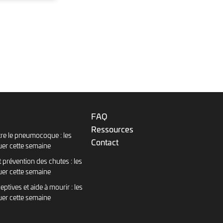
FAQ
Ressources
re le pneumocoque : les
Contact
uer cette semaine
 prévention des chutes : les
uer cette semaine
eptives et aide à mourir : les
uer cette semaine