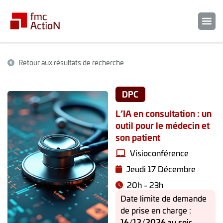
Retour aux résultats de recherche
DPC
L’IA en consultation : un
outil pour le médecin et
son patient
Visioconférence
Jeudi 17 Décembre
20h - 23h
Date limite de demande
de prise en charge :
16/12/2026 au soir