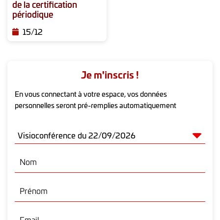
de la certification
modalités détaillées de cette démarche,
périodique
consultez notre FAQ « Prise en charge
et indemnisation des formations ».
15/12
La prise en charge peut également être
assurée par l'employeur. Le coût
Je m'inscris !
pédagogique global est de 180.00 €
TTC.
En vous connectant à votre espace, vos données
Nous rappelons que fmc-ActioN ne
personnelles seront pré-remplies automatiquement
demande pas de frais d'adhésion.
Nom
Prénom
Email