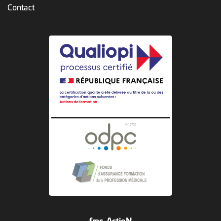
Contact
fmc-ActioN