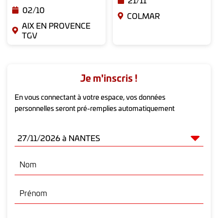
21/11
02/10
demandes en cours, y compris auprès
COLMAR
Lieu de la formation
d'autres organismes.
AIX EN PROVENCE
Les formations se déroulent dans des hôtels, ou
TGV
Si votre budget FAF est insuffisant,
centres de formation qui sont accessibles à tous
d’autres modes de financement peuvent
les publics, respectant les normes d’accueil en
être envisagés :
vigueur. Les coordonnées, localisation,
Je m'inscris !
le DPC, lorsque la formation est
accessibilité du lieu de formation sont détaillés,
également proposée dans ce cadre,
dès la préinscription, dans l’Espace personnel du
En vous connectant à votre espace, vos données
professionnel de santé.
personnelles seront pré-remplies automatiquement
l'autofinancement. Les modalités
sont disponibles auprès de notre
Une convocation est envoyée une dizaine de
secrétariat.
jours avant.
Restauration
Retrouvez dans
notre FAQ
les démarches à
Nom
suivre pour effectuer votre demande de prise en
Si une restauration sur place est prévue, elle sera
charge FAF.
prise en charge. Dans ce cas, tout régime
Prénom
particulier ou intolérance peut être précisé(e) à
Date limite de demande de prise en charge :
l’équipe organisatrice.
26/11/2026 au soir