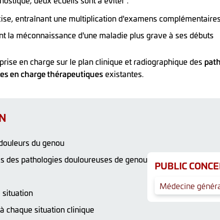
nostique, deux écueils sont à éviter :
se, entraînant une multiplication d'examens complémentaire
nt la méconnaissance d'une maladie plus grave à ses débuts
prise en charge sur le plan clinique et radiographique des
path
ses en charge thérapeutiques
existantes.
ON
e douleurs du genou
ues des pathologies douloureuses de genou
PUBLIC CONCE
Médecine généra
 situation
à chaque situation clinique