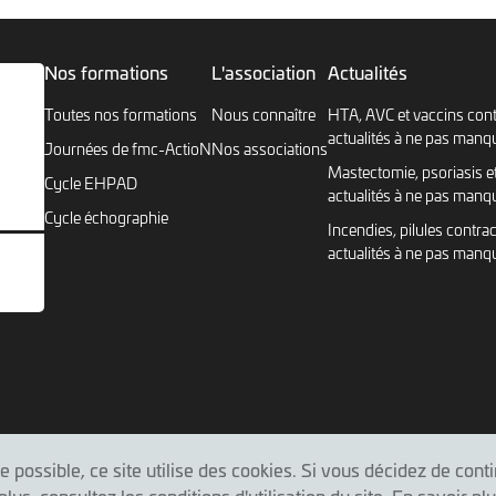
Nos formations
L'association
Actualités
Toutes nos formations
Nous connaître
HTA, AVC et vaccins cont
actualités à ne pas manq
Journées de fmc-ActioN
Nos associations
Mastectomie, psoriasis et
Cycle EHPAD
actualités à ne pas manq
Cycle échographie
Incendies, pilules contrac
actualités à ne pas manq
e possible, ce site utilise des cookies. Si vous décidez de cont