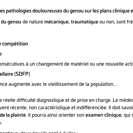
es pathologies douloureuses du genou sur les plans clinique 
 du genou
de nature
mécanique
,
traumatique
ou non, sont fr
de compétition
ge
consécutives à un changement de matériel ou une nouvelle acti
llaire
(
SDFP
)
ence augmente avec le vieillissement de la population...
 réelle difficulté diagnostique et de prise en charge. Le médec
nt récente, non caractéristique et indifférenciée. Il doit savoi
de la plainte
. Il pourra ainsi orienter son
examen clinique
, qui
s
.