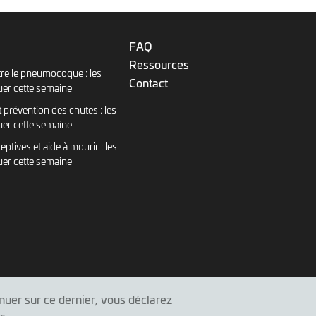
FAQ
Ressources
re le pneumocoque : les
Contact
uer cette semaine
 prévention des chutes : les
uer cette semaine
eptives et aide à mourir : les
uer cette semaine
inuer sur ce dernier, vous déclarez