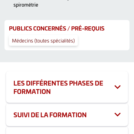
spirométrie
PUBLICS CONCERNÉS / PRÉ-REQUIS
Médecins (toutes spécialités)
LES DIFFÉRENTES PHASES DE
FORMATION
Durée totale de la formation : 3.5h
SUIVI DE LA FORMATION
Phase 1 - 3.5h FC -
Présentielle
Les actions comportant de la formation continue
Alternance de plénières avec exposés d'experts
sont évaluées par un questionnaire d’évaluation