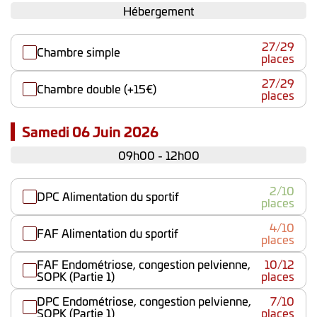
Hébergement
27/29
Chambre simple
places
27/29
Chambre double (+15€)
places
Samedi 06 Juin 2026
09h00 - 12h00
2/10
DPC Alimentation du sportif
places
4/10
FAF Alimentation du sportif
places
FAF Endométriose, congestion pelvienne,
10/12
SOPK (Partie 1)
places
DPC Endométriose, congestion pelvienne,
7/10
SOPK (Partie 1)
places