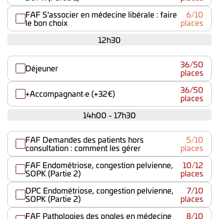
FAF S'associer en médecine libérale : faire
6/10
le bon choix
places
12h30
36/50
Déjeuner
places
36/50
+Accompagnant·e (+32€)
places
14h00 - 17h30
FAF Demandes des patients hors
5/10
consultation : comment les gérer
places
FAF Endométriose, congestion pelvienne,
10/12
SOPK (Partie 2)
places
DPC Endométriose, congestion pelvienne,
7/10
SOPK (Partie 2)
places
FAF Pathologies des ongles en médecine
8/10