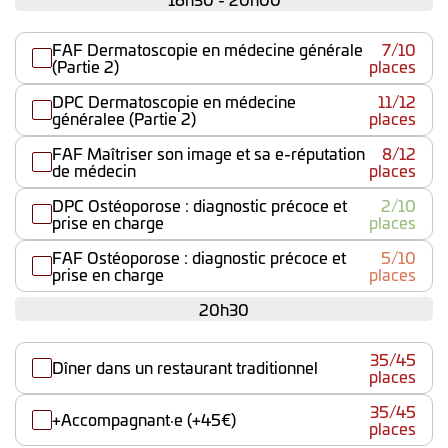
FAF Dermatoscopie en médecine générale
7/10
(Partie 2)
places
DPC Dermatoscopie en médecine
11/12
généralee (Partie 2)
places
FAF Maîtriser son image et sa e-réputation
8/12
de médecin
places
DPC Ostéoporose : diagnostic précoce et
2/10
prise en charge
places
FAF Ostéoporose : diagnostic précoce et
5/10
prise en charge
places
20h30
35/45
Dîner dans un restaurant traditionnel
places
35/45
+Accompagnant·e (+45€)
places