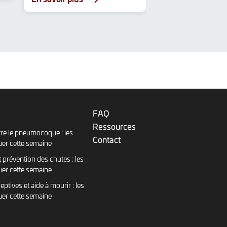
FAQ
Ressources
re le pneumocoque : les
Contact
uer cette semaine
 prévention des chutes : les
uer cette semaine
eptives et aide à mourir : les
uer cette semaine