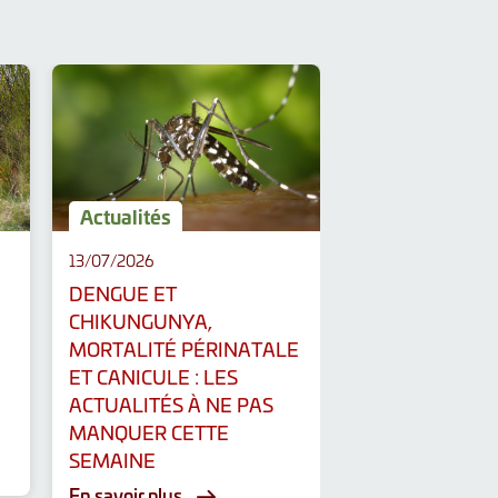
Actualités
Actualités
13/07/2026
06/07/2026
DENGUE ET
AIDE À MOURIR
CHIKUNGUNYA,
CARDIOVASCUL
MORTALITÉ PÉRINATALE
PEPTIDES : LES
ET CANICULE : LES
ACTUALITÉS À
ACTUALITÉS À NE PAS
MANQUER CET
MANQUER CETTE
SEMAINE
SEMAINE
En savoir plus
En savoir plus