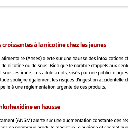
s croissantes à la nicotine chez les jeunes
 alimentaire (Anses) alerte sur une hausse des intoxications ch
s de nicotine ou de snus. Bien que le nombre d'appels aux cen
t sous-estimée. Les adolescents, visés par une publicité agres
ude souligne également les risques d'ingestion accidentelle 
pelle à une réglementation urgente de ces produits.
 Chlorhexidine en hausse
cament (ANSM) alerte sur une augmentation constante des réac
 dans de nombreux produits médicaux, d'hygiène et cosmétique