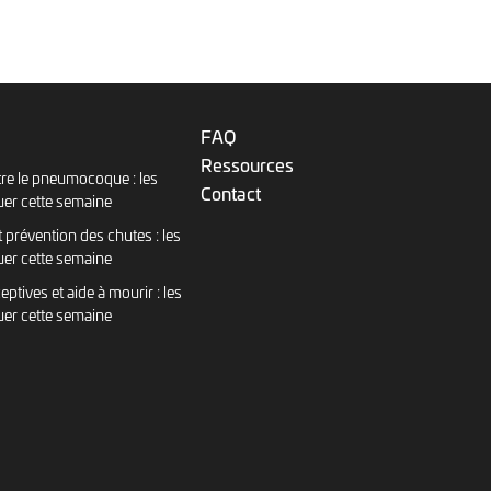
FAQ
Ressources
re le pneumocoque : les
Contact
uer cette semaine
 prévention des chutes : les
uer cette semaine
eptives et aide à mourir : les
uer cette semaine