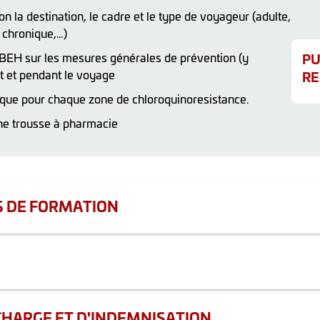
n la destination, le cadre et le type de voyageur (adulte,
 chronique,…)
PU
BEH sur les mesures générales de prévention (y
RE
t et pendant le voyage
dique pour chaque zone de chloroquinoresistance.
une trousse à pharmacie
S DE FORMATION
s de cette action est en cours de mise à jour.
ion continue sont évaluées par un questionnaire d’évaluation 
ratiques tels que des grilles d’audit, des registres de pratiques,
du DPC, une attestation sur l'honneur de suivi d’activités no
CHARGE ET D'INDEMNISATION
toute participation à des séquences suivies à distance.