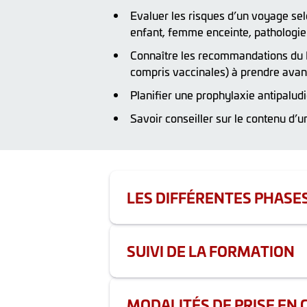
Evaluer les risques d’un voyage selo
enfant, femme enceinte, pathologie
Connaître les recommandations du 
compris vaccinales) à prendre avan
Planifier une prophylaxie antipalu
Savoir conseiller sur le contenu d’
LES DIFFÉRENTES PHASE
Durée totale de la formation : 9h
La description des différentes phase
SUIVI DE LA FORMATION
Les actions comportant de la format
l’EPP par des outils d’évaluation de p
Selon la réglementation de l'Agence 
MODALITÉS DE PRISE EN 
du programme aux participants, pour 