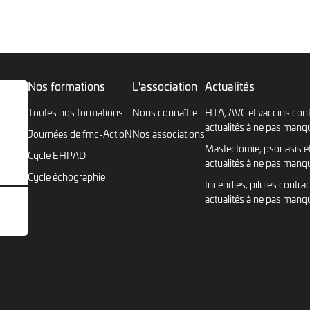
Nos formations
L'association
Actualités
Toutes nos formations
Nous connaître
HTA, AVC et vaccins cont
actualités à ne pas manq
Journées de fmc-ActioN
Nos associations
Mastectomie, psoriasis et
Cycle EHPAD
actualités à ne pas manq
Cycle échographie
Incendies, pilules contrac
actualités à ne pas manq