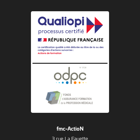
fmc-ActioN
3 rue La Fayette